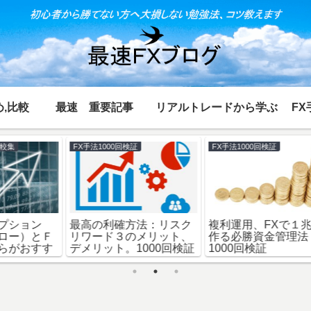
,比較
最速 重要記事
リアルトレードから学ぶ
FX
FX初心者が大損しない勉強法
最速 重要記事
ド
ＦＸのデメリット１２
ＩＦＯ注文：ＦＸで大損
今
選：専業トレーダーが語
を防ぎ、最速で儲かる注
る体験談と対策②「予想
文方法
可能編」