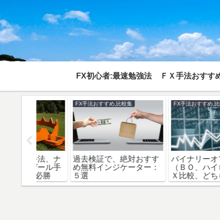
FX初心者:最速勉強法
ＦＸ手法おすすめ
FX手法1000回検証
FX手法おすすめ,比較集
：リスク
複利運用、FXで１兆円を
順張りと逆張りトレー
リット、
作る必勝資金管理法？
比較、おすすめは？（
00回検証
1000回検証
日から使える手法有）