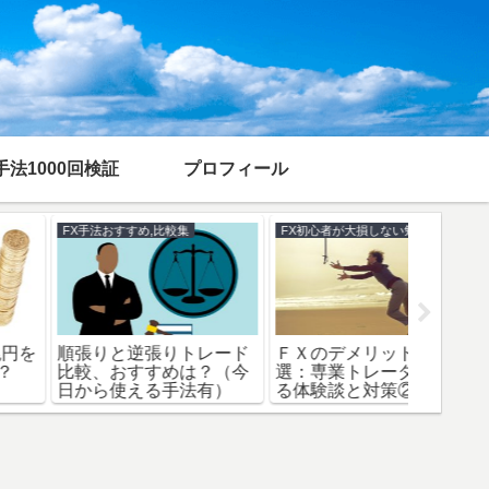
手法1000回検証
プロフィール
FX手法おすすめ,比較集
最速 重要記事
最速 重要
ブレイクアウト手法を平
15分足反発手法：勝率
年金破
均勝率70％以上にする4
60％を誇るスキャルピン
えすぐ
つのパターン（ステップ
グ手法①（概要編）
い理由
ブレイクアウト手法）