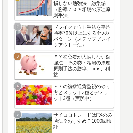
損しない勉強法：総集編
（勝率７０％相場の原理原
則手法）
ブレイクアウト手法を平均
勝率70％以上にする4つの
パターン（ステップブレイ
クアウト手法）
ＦＸ初心者が大損しない勉
強法 その⑫：相場の原理
原則手法の勝率、pips、利
益
ＦＸの複数通貨監視のやり
方とメリット3種とデメリ
ット3種（実践中）
サイコロトレードはFXの必
勝法？おすすめ？1000回検
証