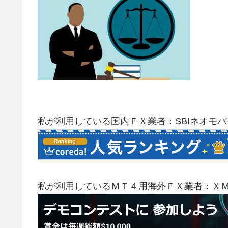
私が利用している国内ＦＸ業者：SBIネオモ
私が利用しているＭＴ４用海外ＦＸ業者：Ｘ