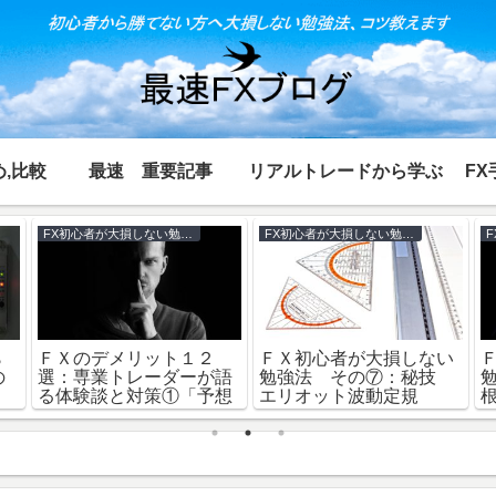
,比較
最速 重要記事
リアルトレードから学ぶ
FX
FX初心者が大損しない勉強法
FX初心者が大損しない勉強法
ら
ＦＸのデメリット１２
ＦＸ初心者が大損しない
の
選：専業トレーダーが語
勉強法 その⑦：秘技
る体験談と対策①「予想
エリオット波動定規
困難編」