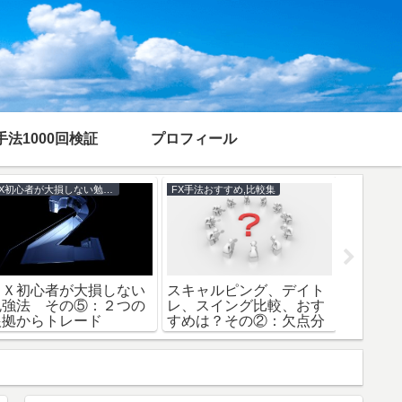
手法1000回検証
プロフィール
FX初心者が大損しない勉強法
FX手法おすすめ,比較集
ＦＸ初心者が大損しない
スキャルピング、デイト
ＦＸの
勉強法 その⑤：２つの
レ、スイング比較、おす
選：専
根拠からトレード
すめは？その②：欠点分
る体験
析編
可能編