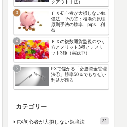
クアウト手法）
ＦＸ初心者が大損しない勉
強法 その⑫：相場の原理
原則手法の勝率、pips、利
益
ＦＸの複数通貨監視のやり
方とメリット3種とデメリ
ット3種（実践中）
FXで儲かる「必勝資金管理
法①」勝率50％でもなぜか
利益が残る！
カテゴリー
22
FX初心者が大損しない勉強法