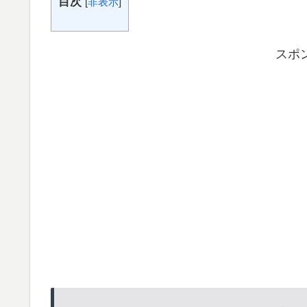
目次
[
非表示
]
スポ