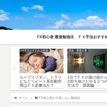
FX初心者:最速勉強法
ＦＸ手法おすすめ
FX手法おすすめ,比較集
最速 重要記事
メリット
ループイフダン、トラリ
1分でＦＸの負け組か
ト７選：
ピなどリピート系自動売
100％抜けだせる２つ
買はＦＸ必勝法か？
方法①：原因編
ホーム
FX初心者が大損しない勉強法