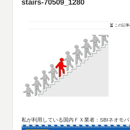
stairs-70509_1280
この記事
私が利用している国内ＦＸ業者：SBIネオモ