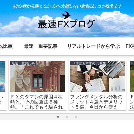
,比較
最速 重要記事
リアルトレードから学ぶ
FX
FX手法1000回検証
FX初心者が大損しない勉強法
備
勝率60％手法ならマーチ
ＦＸのデメリット１２
と
ンゲール？資金変化な
選：専業トレーダーが語
較
し？比較、1000回検証
る体験談と対策②「予想
可能編」