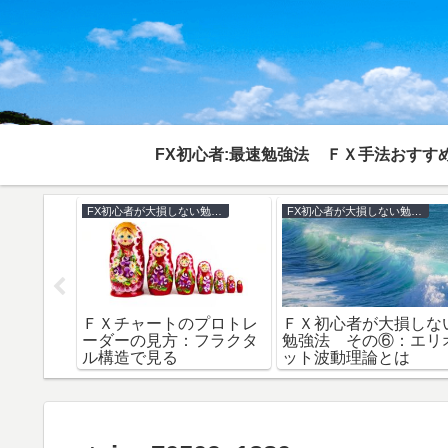
FX初心者:最速勉強法
ＦＸ手法おすすめ
FX手法おすすめ,比較集
最速 重要記事
法、70％
リアルトレードで、絶対
年金破綻、リストラに
リスク
おすすめ無料インジケー
えすぐにＦＸを始める
証
ター：７選
良い理由６選：投資比
編