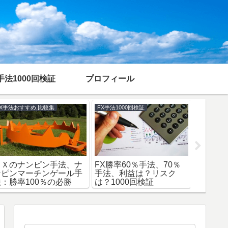
手法1000回検証
プロフィール
FX手法おすすめ,比較集
FX初心者が大損しない勉強法
ＦＸの注目すべき経済指
年末年始、祝日トレード
ＦＸ初
標５選と指標トレードの
の危険性とやり方。仕事
勉強法
やり方。儲かる？
終わりトレードも危険？
ドライ