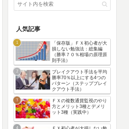
人気記事
「保存版」ＦＸ初心者が大
損しない勉強法：総集編
（勝率７０％相場の原理原
則手法）
ブレイクアウト手法を平均
勝率70％以上にする4つの
パターン（ステップブレイ
クアウト手法）
ＦＸの複数通貨監視のやり
方とメリット3種とデメリ
ット3種（実践中）
ＦＸ初心者が大損しない勉