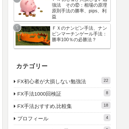
強法 その⑫：相場の原理
原則手法の勝率、pips、利
益
ＦＸのナンピン手法、ナン
ピンマーチンゲール手法：
勝率100％の必勝法？
カテゴリー
22
FX初心者が大損しない勉強法
8
FX手法1000回検証
18
FX手法おすすめ,比較集
4
プロフィール