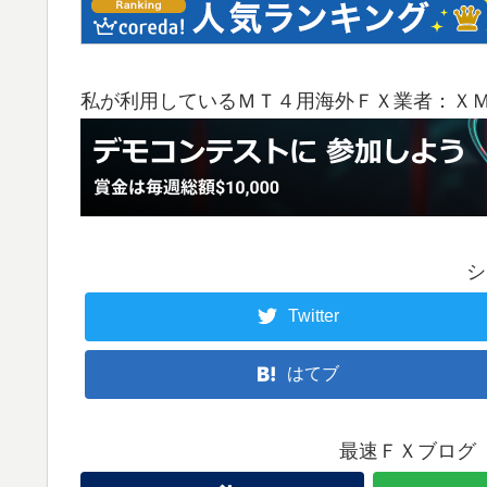
私が利用しているＭＴ４用海外ＦＸ業者：Ｘ
シ
Twitter
はてブ
最速ＦＸブログ