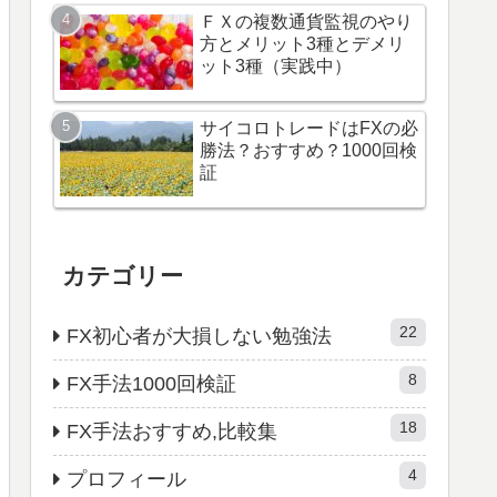
ＦＸの複数通貨監視のやり
方とメリット3種とデメリ
ット3種（実践中）
サイコロトレードはFXの必
勝法？おすすめ？1000回検
証
カテゴリー
22
FX初心者が大損しない勉強法
8
FX手法1000回検証
18
FX手法おすすめ,比較集
4
プロフィール