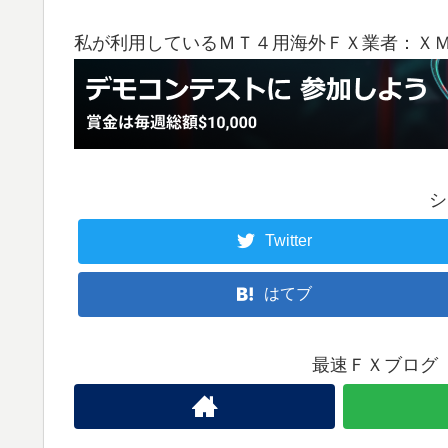
私が利用しているＭＴ４用海外ＦＸ業者：Ｘ
シ
Twitter
はてブ
最速ＦＸブログ