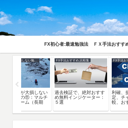
FX初心者:最速勉強法
ＦＸ手法おすすめ
集
FX手法おすすめ,比較集
FX手法1000回検証
ips固
順張りと逆張りトレード
マーチンゲール手法は
わせ？比
比較、おすすめは？（今
の必勝法？おすすめ？
？
日から使える手法有）
1000回検証