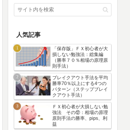
人気記事
「保存版」ＦＸ初心者が大
損しない勉強法：総集編
（勝率７０％相場の原理原
則手法）
ブレイクアウト手法を平均
勝率70％以上にする4つの
パターン（ステップブレイ
クアウト手法）
ＦＸ初心者が大損しない勉
強法 その⑫：相場の原理
原則手法の勝率、pips、利
益