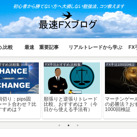
,比較
最速 重要記事
リアルトレードから学ぶ
FX
FX初心者が大損しない勉強法
FX手法おすすめ,比較集
FX
ＦＸ初心者が大損しない
スキャルピング、デイト
勉強法 その⑩：マルチ
レ、スイング比較、おす
タイムフレーム（短期
すめは？その②：欠点分
足）
析編