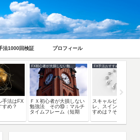
手法1000回検証
プロフィール
FX初心者が大損しない勉強法
最速 重要記事
ＦＸ初心者が大損しない
偽物の
勉強法 その③：ラス押
類：Ｆ
１分でＦＸの負け組から
し、戻り高値
ログの
100％抜けだせる2つの方
法②：実践編