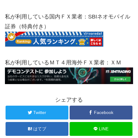
私が利用している国内ＦＸ業者：SBIネオモバイル
証券（特典付き）
私が利用しているＭＴ４用海外ＦＸ業者：ＸＭ
シェアする
Twitter
Facebook
はてブ
LINE