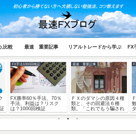
,比較
最速 重要記事
リアルトレードから学ぶ
FX
FX手法1000回検証
最速 重要記事
ク
FX勝率60％手法、70％
ＦＸのダマシの原因４種
、
手法、利益は？リスク
類と、その回避法６種
検証
は？1000回検証
類。「これでもう騙され
ない！」