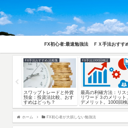
FX初心者:最速勉強法
ＦＸ手法おすすめ
集
FX手法おすすめ,比較集
FX手法1000回検証
、トラリ
スワップトレードと外貨
最高の利確方法：リス
系自動売
預金：投資法比較、おす
リワード３のメリット
か？
すめはどっち？
デメリット。1000回
ホーム
FX初心者が大損しない勉強法