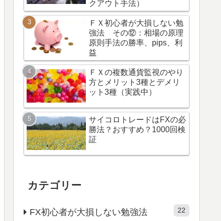
クアウト手法）
ＦＸ初心者が大損しない勉
強法 その⑫：相場の原理
原則手法の勝率、pips、利
益
ＦＸの複数通貨監視のやり
方とメリット3種とデメリ
ット3種（実践中）
サイコロトレードはFXの必
勝法？おすすめ？1000回検
証
カテゴリー
22
FX初心者が大損しない勉強法