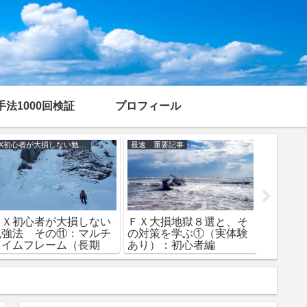
手法1000回検証
プロフィール
FX初心者が大損しない勉強法
最速 重要記事
FX手法お
ＦＸ初心者が大損しない
ＦＸ大損地獄８選と、そ
スキャ
勉強法 その⑪：マルチ
の対策を学ぶ①（実体験
レ、ス
タイムフレーム（長期
あり）：初心者編
すめは
足）