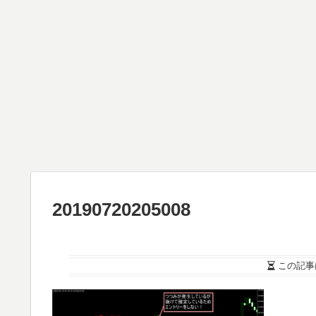
20190720205008
この記事