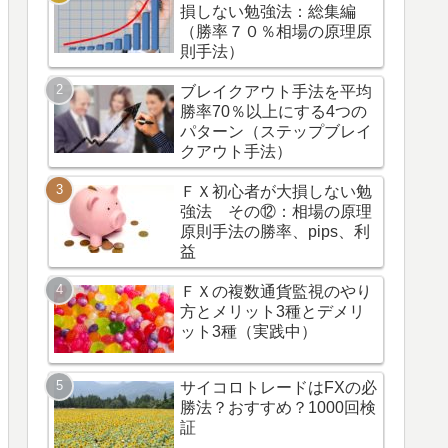
損しない勉強法：総集編
（勝率７０％相場の原理原
則手法）
ブレイクアウト手法を平均
勝率70％以上にする4つの
パターン（ステップブレイ
クアウト手法）
ＦＸ初心者が大損しない勉
強法 その⑫：相場の原理
原則手法の勝率、pips、利
益
ＦＸの複数通貨監視のやり
方とメリット3種とデメリ
ット3種（実践中）
サイコロトレードはFXの必
勝法？おすすめ？1000回検
証