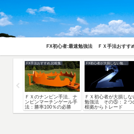
FX初心者:最速勉強法
ＦＸ手法おすすめ
集
FX手法おすすめ,比較集
FX初心者が大損しない勉強法
、トラリ
ＦＸのナンピン手法、ナ
ＦＸ初心者が大損しな
系自動売
ンピンマーチンゲール手
勉強法 その⑤：２つ
か？
法：勝率100％の必勝
根拠からトレード
法？