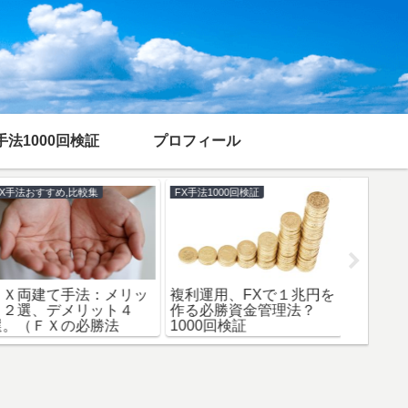
手法1000回検証
プロフィール
FX手法おすすめ,比較集
FX手法1000回検証
FX手法お
ＦＸ両建て手法：メリッ
複利運用、FXで１兆円を
ブレイ
ト２選、デメリット４
作る必勝資金管理法？
し目買
選。（ＦＸの必勝法
1000回検証
すめは
か？）