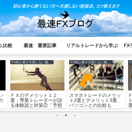
,比較
最速 重要記事
リアルトレードから学ぶ
FX
FX初心者が大損しない勉強法
FX初心者が大損しない勉強法
い
ＦＸのデメリット１２
スマホトレードのメリッ
の
選：専業トレーダーが語
ト2選とデメリット3選、
る体験談と対策②「予想
パソコンとの比較も
可能編」