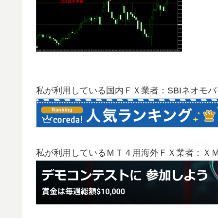
私が利用している国内ＦＸ業者：SBIネオモ
私が利用しているＭＴ４用海外ＦＸ業者：Ｘ