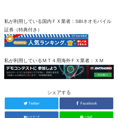
私が利用している国内ＦＸ業者：SBIネオモバイル
証券（特典付き）
私が利用しているＭＴ４用海外ＦＸ業者：ＸＭ
シェアする
Twitter
Facebook
はてブ
LINE