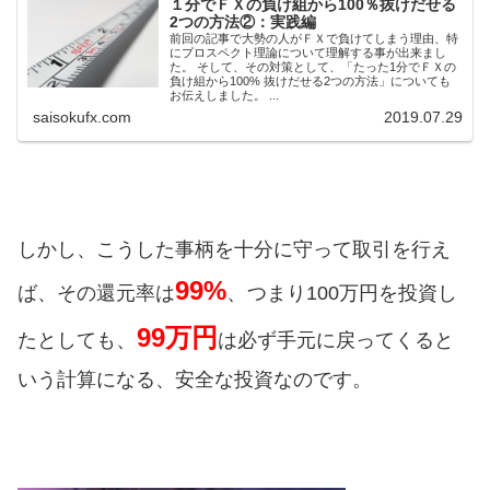
１分でＦＸの負け組から100％抜けだせる
2つの方法②：実践編
前回の記事で大勢の人がＦＸで負けてしまう理由、特
にプロスペクト理論について理解する事が出来まし
た。 そして、その対策として、「たった1分でＦＸの
負け組から100% 抜けだせる2つの方法」についても
お伝えしました。 ...
saisokufx.com
2019.07.29
しかし、こうした事柄を十分に守って取引を行え
99%
、
ば、その還元率は
つまり100万円を投資し
99万円
、
たとしても
は必ず手元に戻ってくると
いう計算になる、
安全な投資なのです。