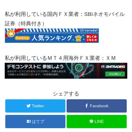
私が利用している国内ＦＸ業者：SBIネオモバイル
証券（特典付き）
私が利用しているＭＴ４用海外ＦＸ業者：ＸＭ
シェアする
Twitter
Facebook
はてブ
LINE