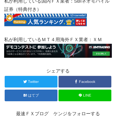
私が利用している国内ＦＸ業者：SBIネオモバイル
証券（特典付き）
私が利用しているＭＴ４用海外ＦＸ業者：ＸＭ
シェアする
Twitter
Facebook
はてブ
LINE
最速ＦＸブログ ケンジをフォローする