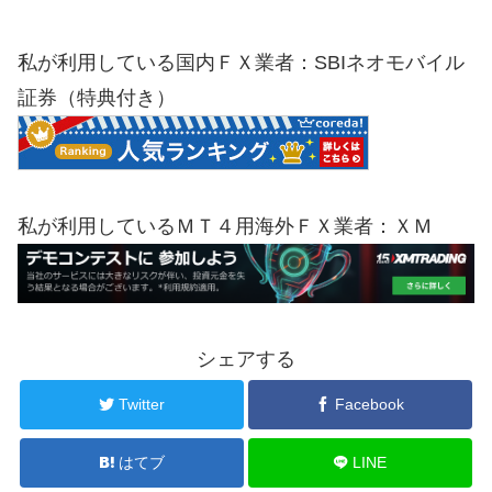
私が利用している国内ＦＸ業者：SBIネオモバイル
証券（特典付き）
私が利用しているＭＴ４用海外ＦＸ業者：ＸＭ
シェアする
Twitter
Facebook
はてブ
LINE