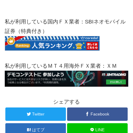
私が利用している国内ＦＸ業者：SBIネオモバイル
証券（特典付き）
私が利用しているＭＴ４用海外ＦＸ業者：ＸＭ
シェアする
Twitter
Facebook
はてブ
LINE