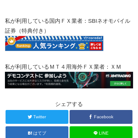
私が利用している国内ＦＸ業者：SBIネオモバイル
証券（特典付き）
私が利用しているＭＴ４用海外ＦＸ業者：ＸＭ
シェアする
Twitter
Facebook
はてブ
LINE