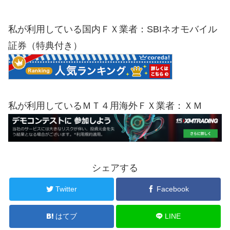
私が利用している国内ＦＸ業者：SBIネオモバイル
証券（特典付き）
私が利用しているＭＴ４用海外ＦＸ業者：ＸＭ
シェアする
Twitter
Facebook
はてブ
LINE